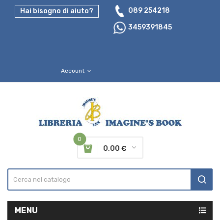
089 254218
Hai bisogno di aiuto?
3459391845
Account
expand_more
0
0,00 €
MENU