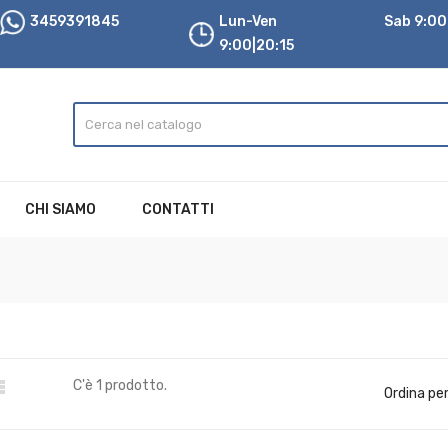
3459391845
Lun-Ven
Sab 9:00|
9:00|20:15
CHI SIAMO
CONTATTI
a

C'è 1 prodotto.
Ordina per