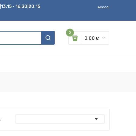
13:15 - 16:30|20:15
Accedi
0
0,00 €

: