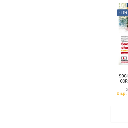
-1,34
SOCI
CORS
2
Disp.