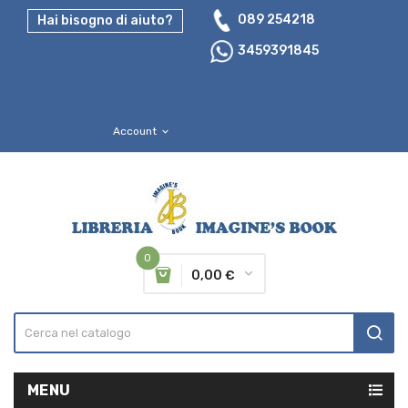
089 254218
Hai bisogno di aiuto?
3459391845
Account
expand_more
0
0,00 €
MENU