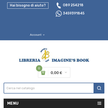
089 254218
Hai bisogno di aiuto?
3459391845
Account
expand_more
0
0,00 €
MENU