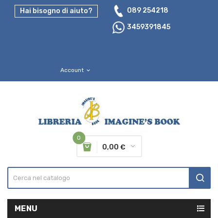
089 254218
Hai bisogno di aiuto?
3459391845
Account
expand_more
0
0,00 €
MENU