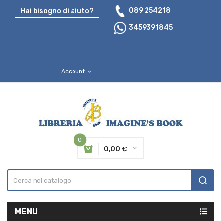
089 254218
Hai bisogno di aiuto?
3459391845
Account
expand_more
0
0,00 €
MENU