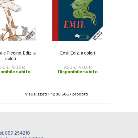
ACQUISTA
ACQUISTA
a e Piccino. Ediz. a
Emil. Ediz. a colori
colori
,50 €
9,03 €
9,50 €
9,03 €
onibile subito
Disponibile subito
Visualizzati 1-12 su 5837 prodotti
el. 089 254218