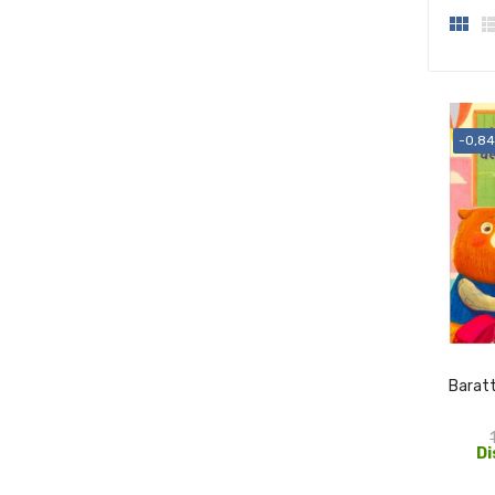

-0,84
Baratt
Di