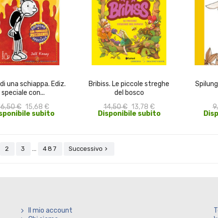
ACQUISTA
ACQUISTA
 di una schiappa. Ediz.
Bribiss. Le piccole streghe
Spilung
speciale con...
del bosco
16,50 €
15,68 €
14,50 €
13,78 €
9
sponibile subito
Disponibile subito
Disp
…
2
3
487
Successivo

Il mio account
T