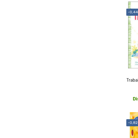
-0,44
Trabal
Di
-0,82