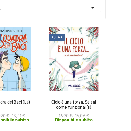

:
-0,84 €
ACQUISTA
ACQUISTA
ra dei Baci (La)
Ciclo è una forza. Se sai
come funziona! (Il)
,90 €
13,21 €
16,90 €
16,06 €
onibile subito
Disponibile subito