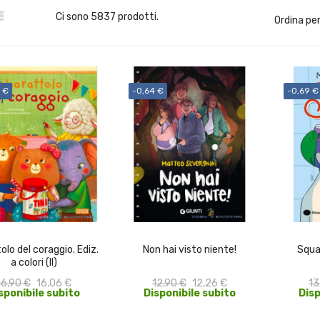

Ci sono 5837 prodotti.
Ordina per
 €
-0,64 €
-0,69 €
ACQUISTA
ACQUISTA
olo del coraggio. Ediz.
Non hai visto niente!
Squad
a colori (Il)
16,90 €
16,06 €
12,90 €
12,26 €
13
sponibile subito
Disponibile subito
Disp