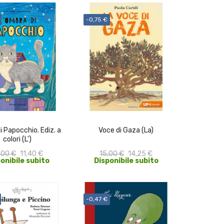
-0,75 €
ACQUISTA
ACQUISTA
 Papocchio. Ediz. a
Voce di Gaza (La)
colori (L')
,00 €
11,40 €
15,00 €
14,25 €
onibile subito
Disponibile subito
-0,47 €