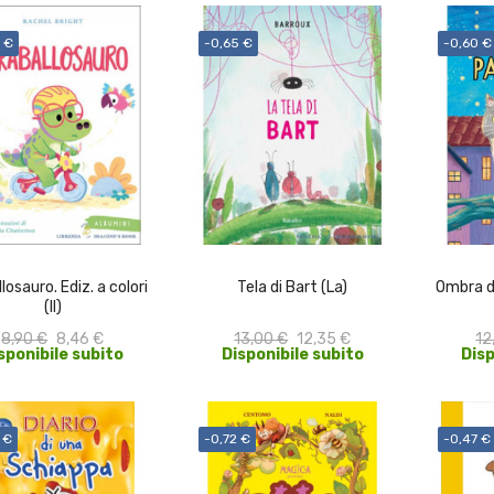
 €
-0,65 €
-0,60 €
ACQUISTA
ACQUISTA
losauro. Ediz. a colori
Tela di Bart (La)
Ombra di
(Il)
8,90 €
8,46 €
13,00 €
12,35 €
12
sponibile subito
Disponibile subito
Disp
 €
-0,72 €
-0,47 €