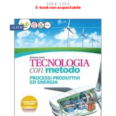
7,35 €
6,98 €
E-book non acquistabile
-0,37 €