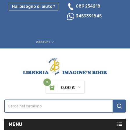
089 254218
Hai bisogno di aiuto?
3459391845
Account
expand_more
0
0,00 €
MENU