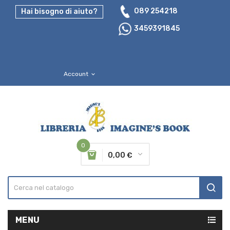
089 254218
Hai bisogno di aiuto?
3459391845
Account
expand_more
0
0,00 €
MENU