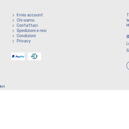
Il mio account
T
Chi siamo
W
Contattaci
M
Spedizioni e resi
Condizioni
O
Privacy
L
S
Srl