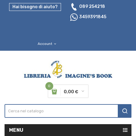
089 254218
Hai bisogno di aiuto?
3459391845
Account
expand_more
0
0,00 €
MENU