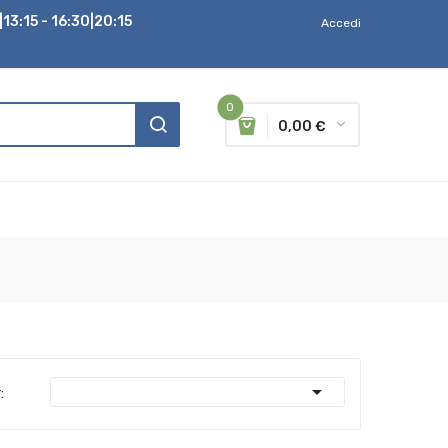
13:15 - 16:30|20:15
Accedi
0
0,00 €

: