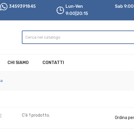
3459391845
Lun-Ven
Sab 9:00|
9:00|20:15
CHI SIAMO
CONTATTI
ca

C'è 1 prodotto.
Ordina per