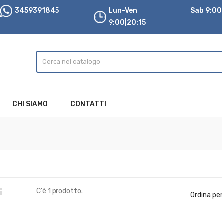
3459391845
Lun-Ven
Sab 9:00|
9:00|20:15
CHI SIAMO
CONTATTI

C'è 1 prodotto.
Ordina per