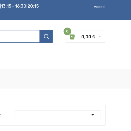
13:15 - 16:30|20:15
Accedi
0
0,00 €

: