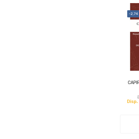
-2,74
CAPI
Disp.