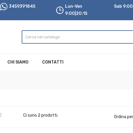
3459391845
Lun-Ven
Sab 9:00|
9:00|20:15
CHI SIAMO
CONTATTI

Ci sono 2 prodotti.
Ordina per