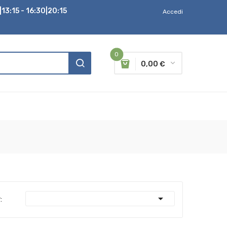
13:15 - 16:30|20:15
Accedi
0
0,00 €

: