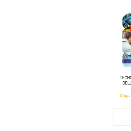
TECN
DELL
Disp.