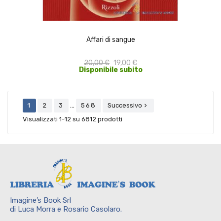
ACQUISTA
Affari di sangue
20,00 €
19,00 €
Disponibile subito
…
1
2
3
568
Successivo

Visualizzati 1-12 su 6812 prodotti
Imagine’s Book Srl
di Luca Morra e Rosario Casolaro.