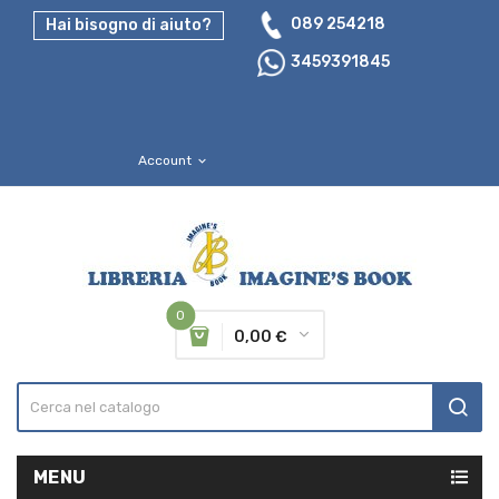
089 254218
Hai bisogno di aiuto?
3459391845
Account
expand_more
0
0,00 €
MENU