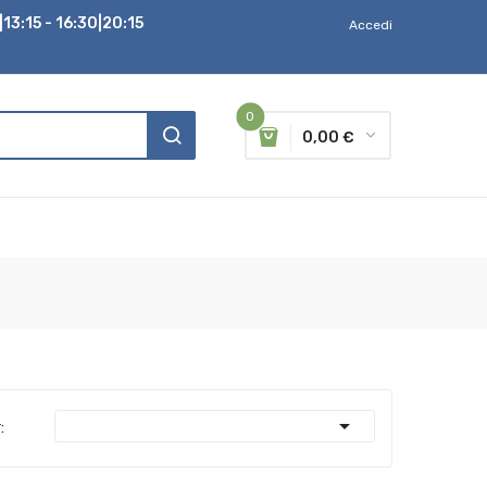
13:15 - 16:30|20:15
Accedi
0
0,00 €

: