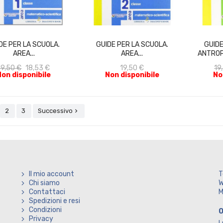
ACQUISTA
ACQUISTA
DE PER LA SCUOLA.
GUIDE PER LA SCUOLA.
GUIDE
AREA...
AREA...
ANTROP
19,50 €
18,53 €
19,50 €
19
Non disponibile
Non disponibile
No
2
3
Successivo

Il mio account
T
Chi siamo
W
Contattaci
M
Spedizioni e resi
Condizioni
O
Privacy