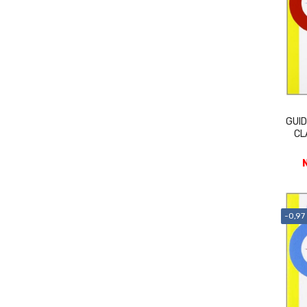
GUID
CL
-0,97