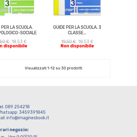
ACQUISTA
ACQUISTA
 PER LA SCUOLA.
GUIDE PER LA SCUOLA. 3
OLOGICO-SOCIALE
CLASSE...
,50 €
18,53 €
19,50 €
18,53 €
n disponibile
Non disponibile
Visualizzati 1-12 su 30 prodotti
el. 089 254218
hatsapp: 3459391845
ail: info@imaginesbook.it
rari negozio: