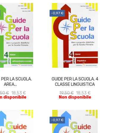
-0,97 €
ACQUISTA
ACQUISTA
 PER LA SCUOLA.
GUIDE PER LA SCUOLA. 4
AREA...
CLASSE LINGUISTICA
,50 €
18,53 €
19,50 €
18,53 €
n disponibile
Non disponibile
-0,97 €