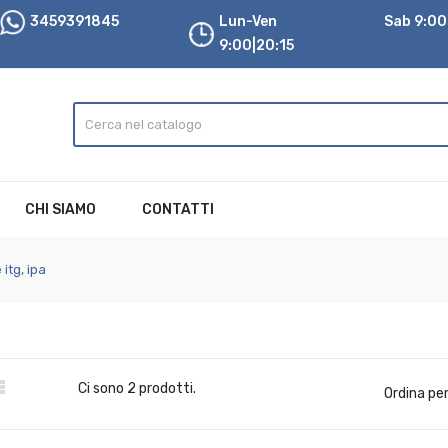
3459391845
Lun-Ven
Sab 9:00|
9:00|20:15
CHI SIAMO
CONTATTI
itg, ipa

Ci sono 2 prodotti.
Ordina per