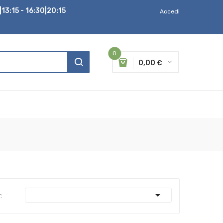
13:15 - 16:30|20:15
Accedi
0
0,00 €

: