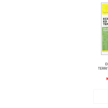
E
TERRI