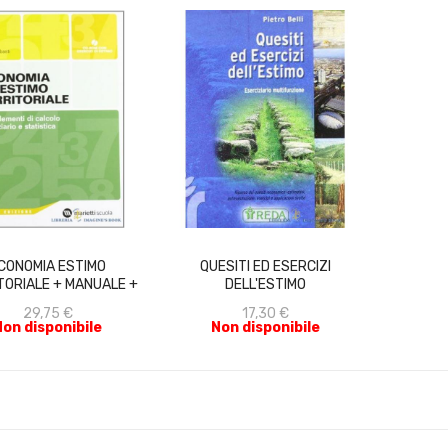
ACQUISTA
ACQUISTA
CONOMIA ESTIMO
QUESITI ED ESERCIZI
TORIALE + MANUALE +
DELL'ESTIMO
CD NE
29,75 €
17,30 €
Non disponibile
Non disponibile