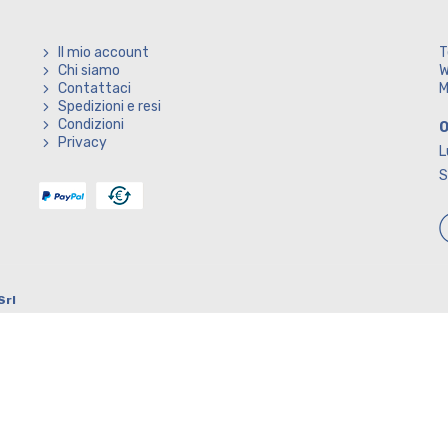
Il mio account
T
Chi siamo
W
Contattaci
M
Spedizioni e resi
Condizioni
O
Privacy
L
S
Srl