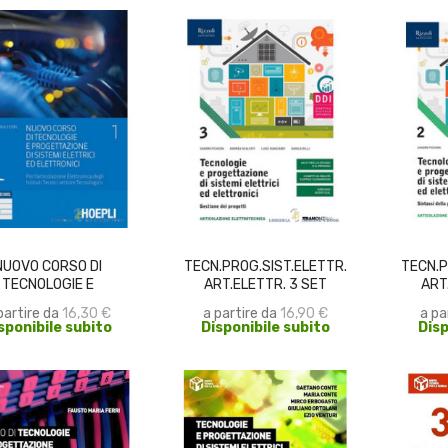
SCEGLI
SCEGLI
NUOVO CORSO DI
TECN.PROG.SIST.ELETTR.
TECN.P
TECNOLOGIE E
ART.ELETTR. 3 SET
ART
OGETTAZIONE DI...
partire da
16,30 €
a partire da
16,90 €
a pa
sponibile subito
Disponibile subito
Disp