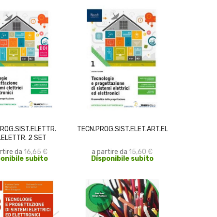
SCEGLI
SCEGLI
ROG.SIST.ELETTR.
TECN.PROG.SIST.ELET.ART.ELETTROT.1SET
.ELETTR. 2 SET
rtire da
16,65 €
a partire da
15,60 €
onibile subito
Disponibile subito