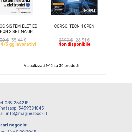
ACQUISTA
ACQUISTA
OG SISTEMI ELET ED
CORSO. TECN. 1 OPEN
RON 2 SET MAIOR
,30 €
35,44 €
27,90 €
26,51 €
n 4/5 gg lavorativi
Non disponibile
Visualizzati 1-12 su 30 prodotti
el. 089 254218
hatsapp: 3459391845
ail: info@imaginesbook.it
rari negozio: