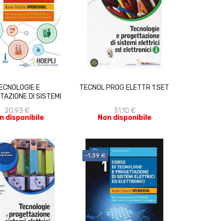
ACQUISTA
ACQUISTA
ECNOLOGIE E
TECNOL PROG ELETTR 1 SET
AZIONE DI SISTEMI
ELETTRICI...
20,93 €
31,10 €
n disponibile
Non disponibile
-1,39 €