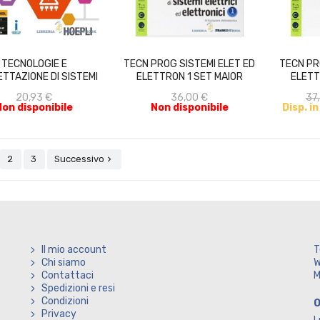
ACQUISTA
ACQUISTA
TECNOLOGIE E
TECN PROG SISTEMI ELET ED
TECN PR
TTAZIONE DI SISTEMI
ELETTRON 1 SET MAIOR
ELETT
ELETTRICI...
20,93 €
36,00 €
37
Non disponibile
Non disponibile
Disp. i
2
3
Successivo

Il mio account
T
Chi siamo
W
Contattaci
M
Spedizioni e resi
Condizioni
O
Privacy