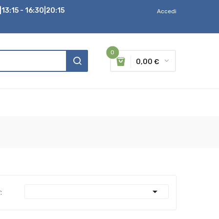
13:15 - 16:30|20:15
Accedi
0
0,00 €

: