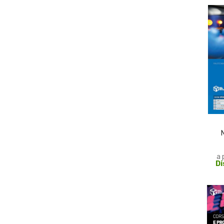
PR
a 
Di