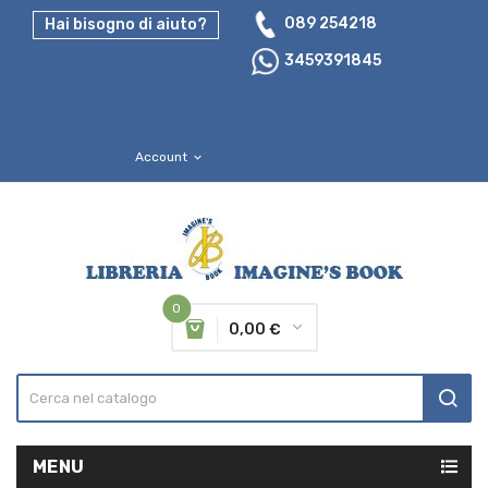
089 254218
Hai bisogno di aiuto?
3459391845
Account
expand_more
0
0,00 €
MENU