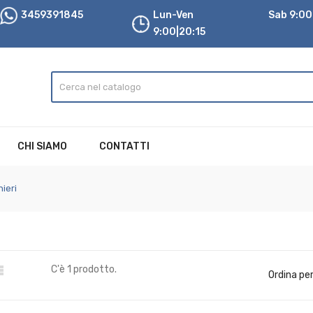
3459391845
Lun-Ven
Sab 9:00|
9:00|20:15
CHI SIAMO
CONTATTI
hieri

C'è 1 prodotto.
Ordina per