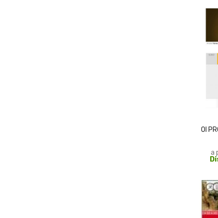
OI PR
a 
Di