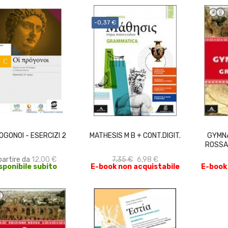
-0,37 €
SCEGLI
ACQUISTA
OGONOI - ESERCIZI 2
MATHESIS M B + CONT.DIGIT.
GYMNA
ROSSA 
partire da
12,00 €
7,35 €
6,98 €
sponibile subito
E-book non acquistabile
E-book