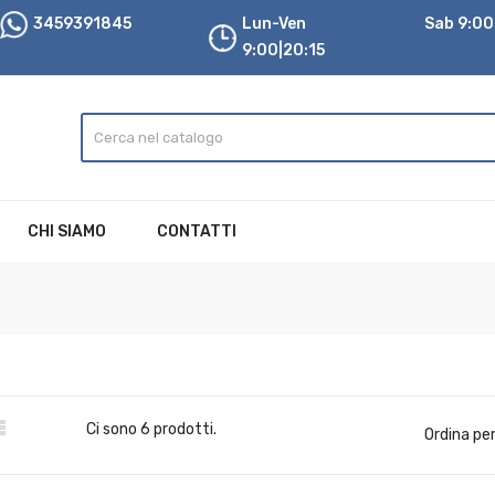
3459391845
Lun-Ven
Sab 9:00|
9:00|20:15
CHI SIAMO
CONTATTI

Ci sono 6 prodotti.
Ordina per