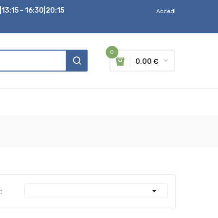
13:15 - 16:30|20:15
Accedi
0
0,00 €

: