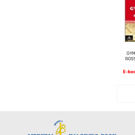
GYM
ROSS
E-boo