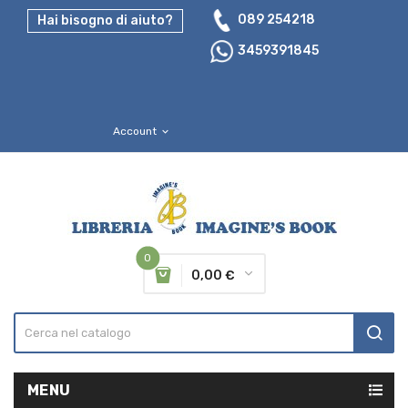
089 254218
Hai bisogno di aiuto?
3459391845
Account
expand_more
0
0,00 €
MENU