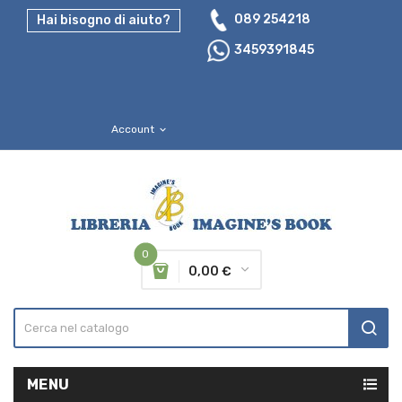
089 254218
Hai bisogno di aiuto?
3459391845
Account
expand_more
0
0,00 €
MENU