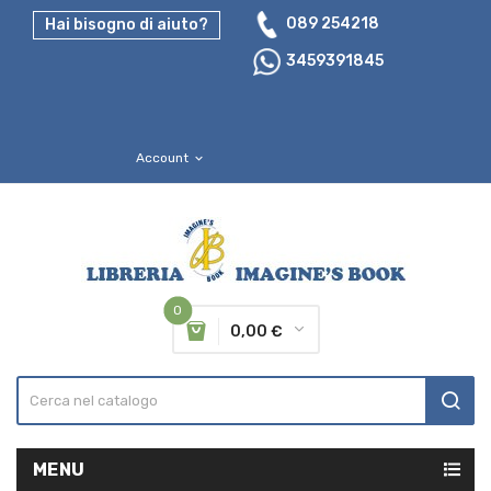
089 254218
Hai bisogno di aiuto?
3459391845
Account
expand_more
0
0,00 €
MENU