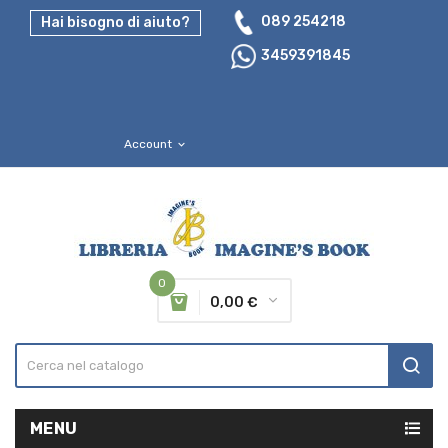
089 254218
Hai bisogno di aiuto?
3459391845
Account
expand_more
0
0,00 €
MENU