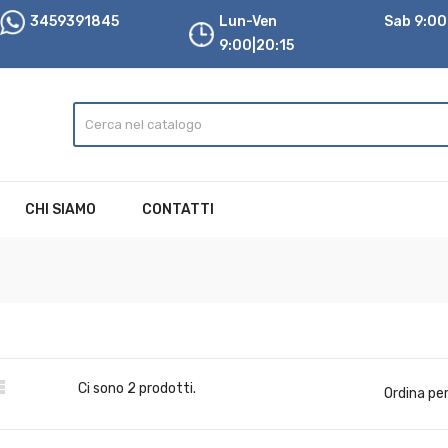
3459391845
Lun-Ven
Sab 9:00|
9:00|20:15
CHI SIAMO
CONTATTI

Ci sono 2 prodotti.
Ordina per