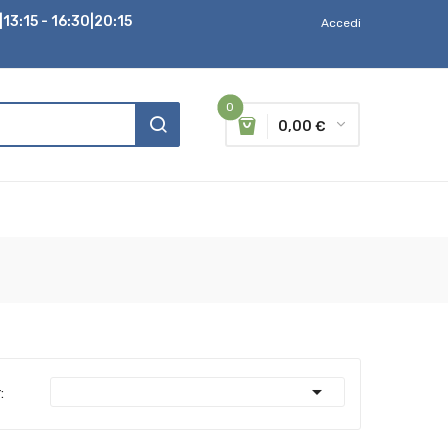
13:15 - 16:30|20:15
Accedi
0
0,00 €

: