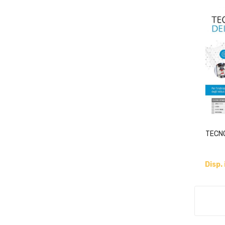
TECNO
Disp.