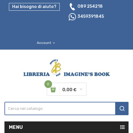
089 254218
Hai bisogno di aiuto?
3459391845
Account
expand_more
0
0,00 €
MENU