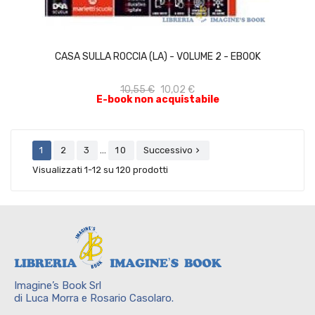
ACQUISTA
CASA SULLA ROCCIA (LA) - VOLUME 2 - EBOOK
10,55 €
10,02 €
E-book non acquistabile
…
1
2
3
10
Successivo

Visualizzati 1-12 su 120 prodotti
Imagine’s Book Srl
di Luca Morra e Rosario Casolaro.