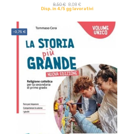
8,50 €
8,08 €
Disp. in 4/5 gg lavorativi
-0,75 €