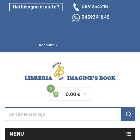
089 254218
Hai bisogno di aiuto?
3459391845
Account
expand_more
0
0,00 €
MENU