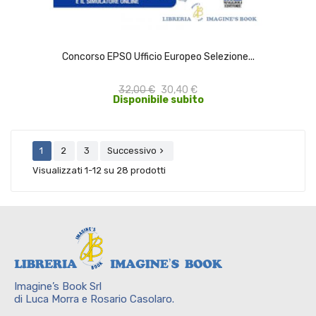
ACQUISTA
Concorso EPSO Ufficio Europeo Selezione...
32,00 €
30,40 €
Disponibile subito
1
2
3
Successivo

Visualizzati 1-12 su 28 prodotti
Imagine’s Book Srl
di Luca Morra e Rosario Casolaro.