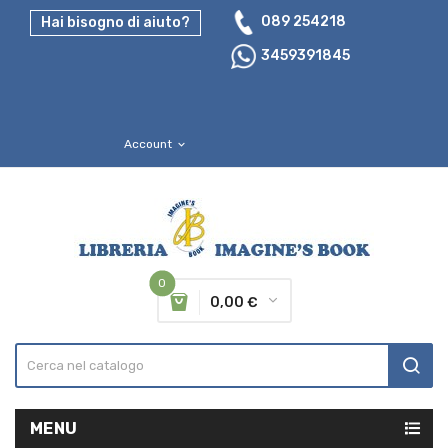
089 254218
Hai bisogno di aiuto?
3459391845
Account
expand_more
0
0,00 €
MENU