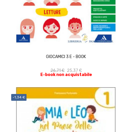
ACQUISTA
GIOCAMICI 3 E - BOOK
26,71 €
25,37 €
E-book non acquistabile
-1,34 €