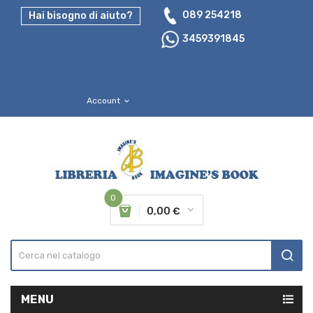
089 254218
Hai bisogno di aiuto?
3459391845
Account
expand_more
0
0,00 €
MENU