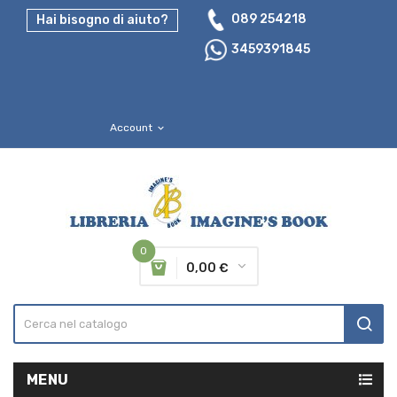
089 254218
Hai bisogno di aiuto?
3459391845
Account
expand_more
0
0,00 €
MENU