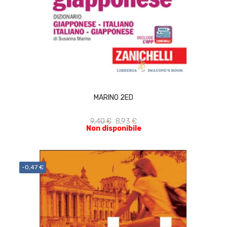
ACQUISTA
MARINO 2ED
9,40 €
8,93 €
Non disponibile
-0,47 €