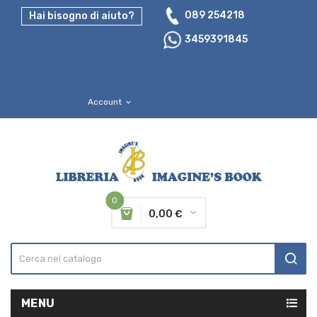
089 254218
Hai bisogno di aiuto?
3459391845
Account
expand_more
0
0,00 €
MENU