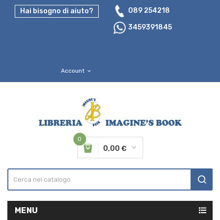
089 254218
Hai bisogno di aiuto?
3459391845
Account
expand_more
0
0,00 €
MENU