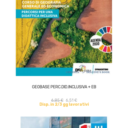
ACQUISTA
GEOBASE PERC.DID.INCLUSIVA + EB
6,85 €
6,51 €
Disp. in 2/3 gg lavorativi