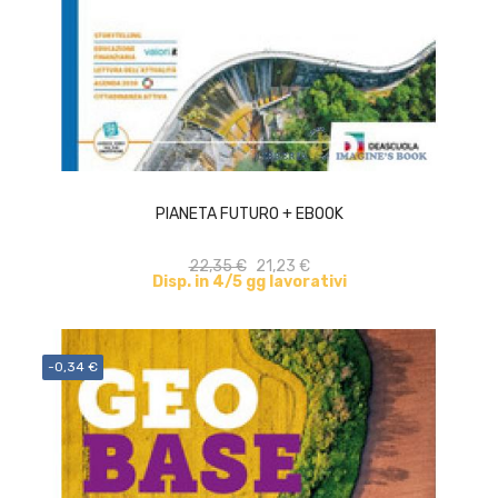
ACQUISTA
PIANETA FUTURO + EBOOK
22,35 €
21,23 €
Disp. in 4/5 gg lavorativi
-0,34 €