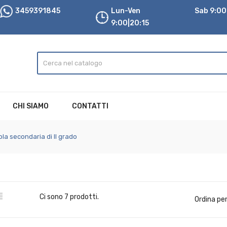
3459391845
Lun-Ven
Sab 9:00|
9:00|20:15
CHI SIAMO
CONTATTI
la secondaria di II grado

Ci sono 7 prodotti.
Ordina per