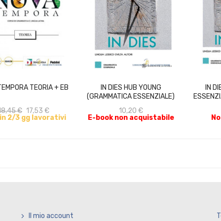
ACQUISTA
ACQUISTA
TEMPORA TEORIA + EB
IN DIES HUB YOUNG
IN D
(GRAMMATICA ESSENZIALE)
ESSENZI
+ HUB...
18,45 €
17,53 €
10,20 €
 in 2/3 gg lavorativi
E-book non acquistabile
No
Il mio account
T