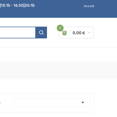
13:15 - 16:30|20:15
Accedi
0
0,00 €

: