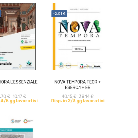
-2,01 €
ACQUISTA
ACQUISTA
HORA L'ESSENZIALE
NOVA TEMPORA TEOR +
ESERC.1 + EB
,70 €
10,17 €
40,15 €
38,14 €
n 4/5 gg lavorativi
Disp. in 2/3 gg lavorativi