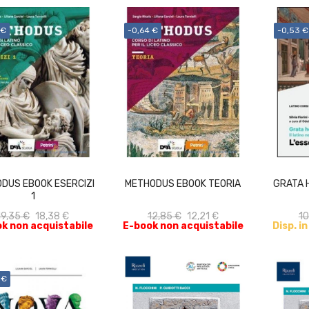
 €
-0,64 €
-0,53 €
ACQUISTA
ACQUISTA
DUS EBOOK ESERCIZI
METHODUS EBOOK TEORIA
GRATA 
1
19,35 €
18,38 €
12,85 €
12,21 €
10
k non acquistabile
E-book non acquistabile
Disp. i
 €