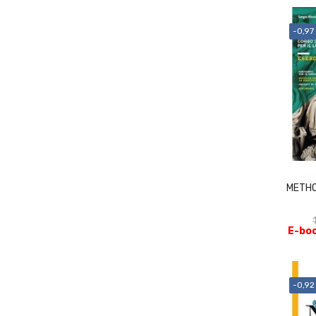
-0,97
METHO
E-boo
-0,92