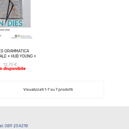
ACQUISTA
IES GRAMMATICA
ALE + HUB YOUNG +
HUB...
12,70 €
n disponibile
Visualizzati 1-7 su 7 prodotti
el. 089 254218