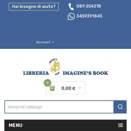
089 254218
Hai bisogno di aiuto?
3459391845
Account
expand_more
0
0,00 €
MENU