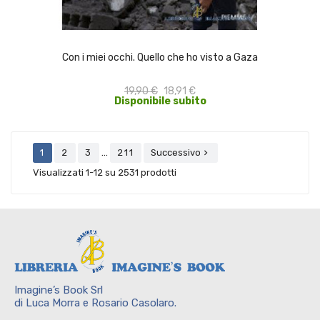
ACQUISTA
Con i miei occhi. Quello che ho visto a Gaza
19,90 €
18,91 €
Disponibile subito
…
1
2
3
211
Successivo

Visualizzati 1-12 su 2531 prodotti
Imagine’s Book Srl
di Luca Morra e Rosario Casolaro.