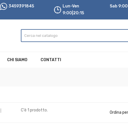
3459391845
Lun-Ven
Sab 9:00|
9:00|20:15
CHI SIAMO
CONTATTI

C'è 1 prodotto.
Ordina per