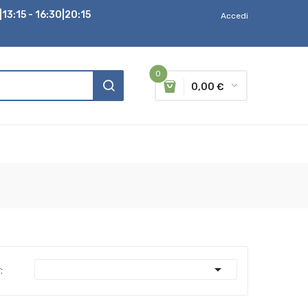
13:15 - 16:30|20:15
Accedi
0
0,00 €

: