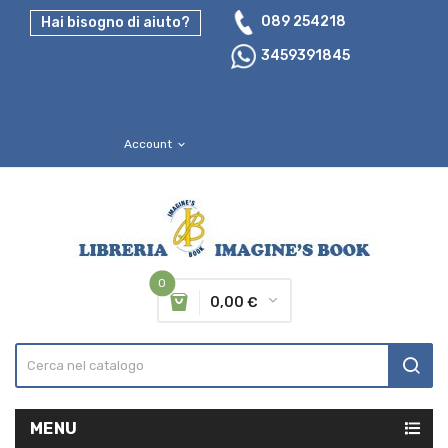
089 254218
Hai bisogno di aiuto?
3459391845
Account
expand_more
0
0,00 €
MENU