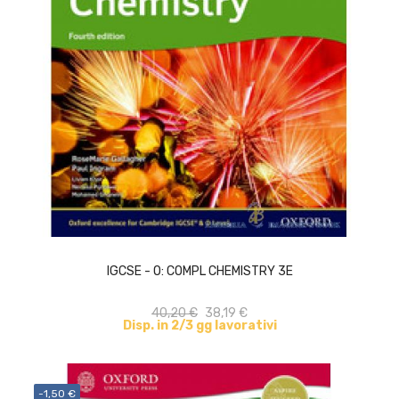
ACQUISTA
IGCSE - O: COMPL CHEMISTRY 3E
40,20 €
38,19 €
Disp. in 2/3 gg lavorativi
-1,50 €