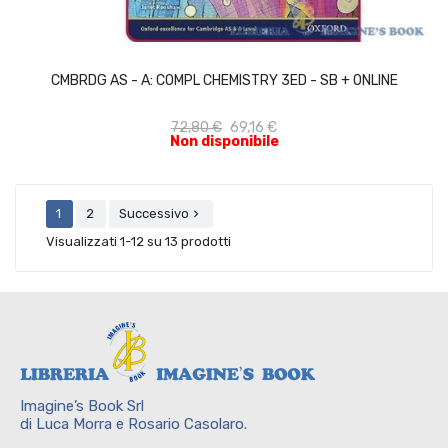
ACQUISTA
CMBRDG AS - A: COMPL CHEMISTRY 3ED - SB + ONLINE
72,80 €
69,16 €
Non disponibile
1
2
Successivo

Visualizzati 1-12 su 13 prodotti
Imagine’s Book Srl
di Luca Morra e Rosario Casolaro.