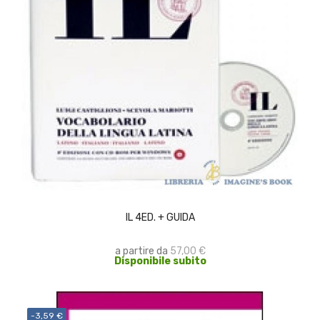
SCEGLI
IL 4ED. + GUIDA
a partire da
57,00 €
Disponibile subito
-3,59 €