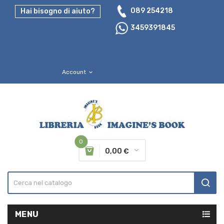
089 254218
Hai bisogno di aiuto?
3459391845
Account
expand_more
0
0,00 €
MENU