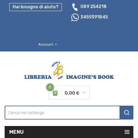
089 254218
Hai bisogno di aiuto?
3459391845
Account
expand_more
0
0,00 €
MENU