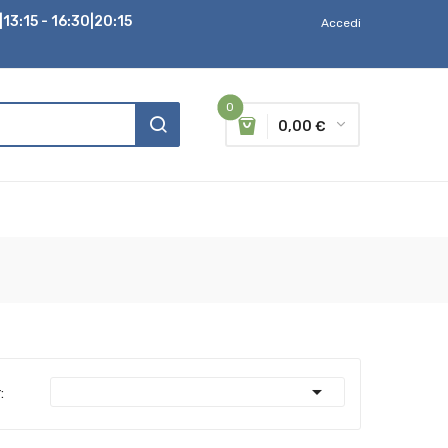
13:15 - 16:30|20:15
Accedi
0
0,00 €

: