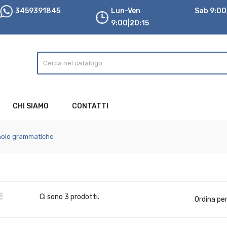
3459391845
Lun-Ven
Sab 9:00|
9:00|20:15
CHI SIAMO
CONTATTI
olo grammatiche

Ci sono 3 prodotti.
Ordina per