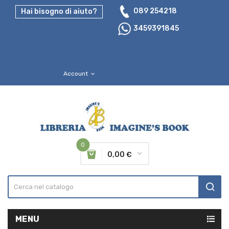
089 254218
Hai bisogno di aiuto?
3459391845
Account
expand_more
0
0,00 €
MENU