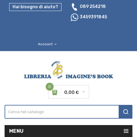
089 254218
Hai bisogno di aiuto?
3459391845
Account
expand_more
0
0,00 €
MENU