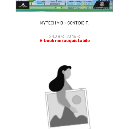
ACQUISTA
MYTECH M B + CONT.DIGIT.
24,38 €
23,16 €
E-book non acquistabile