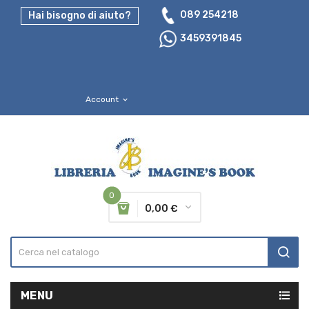
089 254218
Hai bisogno di aiuto?
3459391845
Account
expand_more
0
0,00 €
MENU