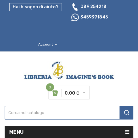
089 254218
Hai bisogno di aiuto?
3459391845
Account
expand_more
0
0,00 €
MENU