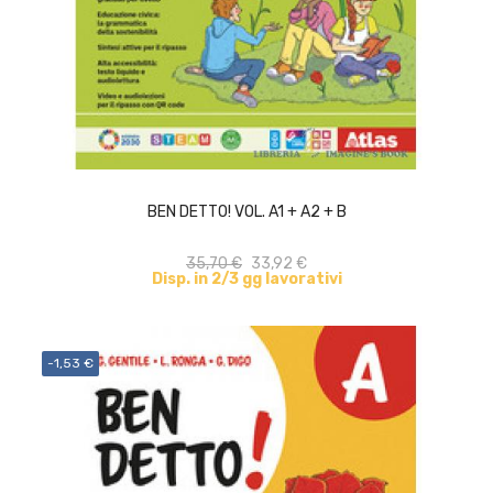
ACQUISTA
BEN DETTO! VOL. A1 + A2 + B
35,70 €
33,92 €
Disp. in 2/3 gg lavorativi
-1,53 €