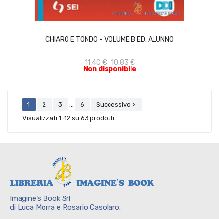
ACQUISTA
CHIARO E TONDO - VOLUME B ED. ALUNNO
11,40 €
10,83 €
Non disponibile
…
1
2
3
6
Successivo

Visualizzati 1-12 su 63 prodotti
Imagine’s Book Srl
di Luca Morra e Rosario Casolaro.