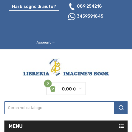
089 254218
Hai bisogno di aiuto?
3459391845
Account
expand_more
0
0,00 €
MENU