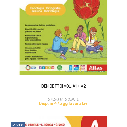
ACQUISTA
BEN DETTO! VOL. A1 + A2
24,20 €
22,99 €
Disp. in 4/5 gg lavorativi
-1,21 €