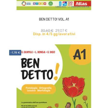
ACQUISTA
BEN DETTO! VOL. A1
30,60 €
29,07 €
Disp. in 4/5 gg lavorativi
-1,78 €