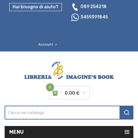
089 254218
Hai bisogno di aiuto?
3459391845
Account
expand_more
0
0,00 €
MENU