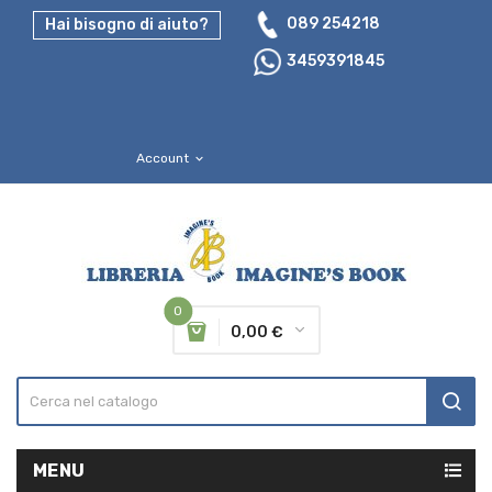
089 254218
Hai bisogno di aiuto?
3459391845
Account
expand_more
0
0,00 €
MENU