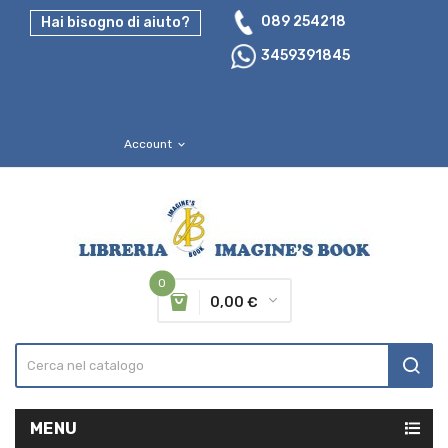
089 254218
Hai bisogno di aiuto?
3459391845
Account
expand_more
0
0,00 €
MENU