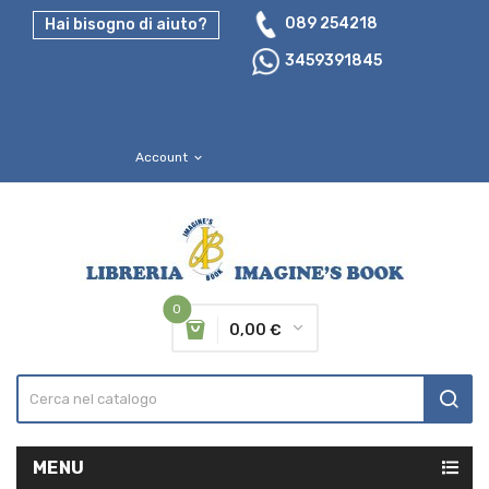
089 254218
Hai bisogno di aiuto?
3459391845
Account
expand_more
0
0,00 €
MENU